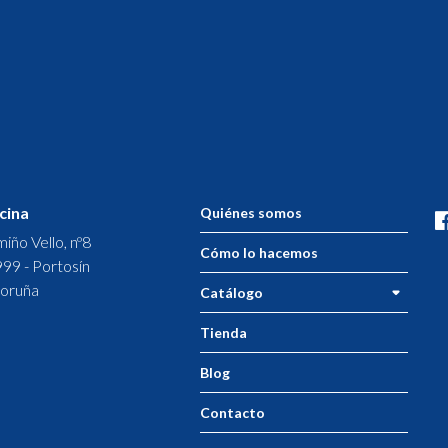
cina
Quiénes somos
iño Vello, nº8
Cómo lo hacemos
99 - Portosín
oruña
Catálogo
Tienda
Blog
Contacto