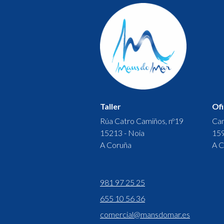
Taller
Ofi
Rúa Catro Camiños, nº19
Cam
15213 - Noia
159
A Coruña
A C
981 97 25 25
655 10 56 36
comercial@mansdomar.es