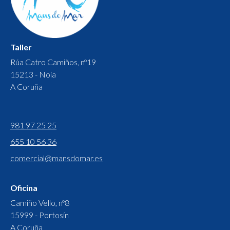
Taller
Rúa Catro Camiños, nº19
15213 - Noia
A Coruña
981 97 25 25
655 10 56 36
comercial@mansdomar.es
Oficina
Camiño Vello, nº8
15999 - Portosín
A Coruña