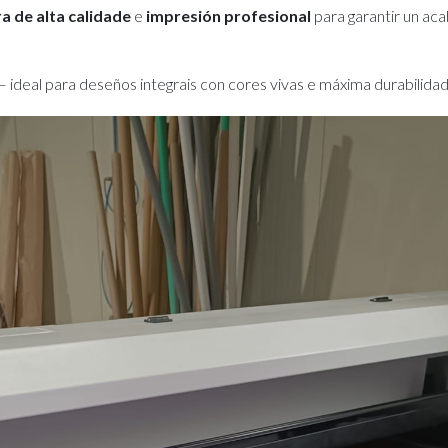
a de alta calidade
e
impresión profesional
para garantir un ac
– ideal para deseños integrais con cores vivas e máxima durabilidad