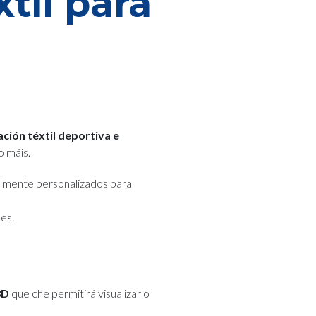
xtil para
ción téxtil deportiva e
o máis.
lmente personalizados para
es.
3D
que che permitirá visualizar o