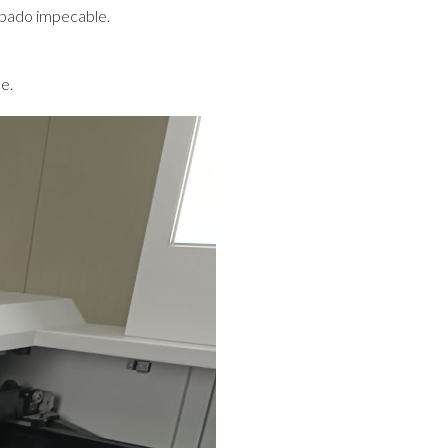
abado impecable.
e.