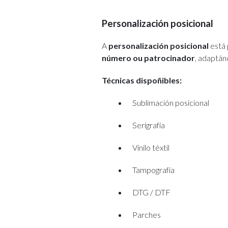
Personalización posicional
A
personalización posicional
está 
número ou patrocinador
, adaptán
Técnicas dispoñibles:
Sublimación posicional
Serigrafía
Vinilo téxtil
Tampografía
DTG / DTF
Parches