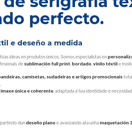
de serigrafía te
do perfecto.
xtil e deseño a medida
úas ideas en produtos únicos. Somos especialistas en
personaliza
ofesionais de
sublimación full print
,
bordado
,
vinilo téxtil
e moit
bandeiras, camisetas, sudadeiras e artigos promocionais
tota
.
a
imaxe única e coherente
, adaptada á túa identidade e necesidad
 partindo dun
deseño plano
e avanzando ata unha
maquetación 