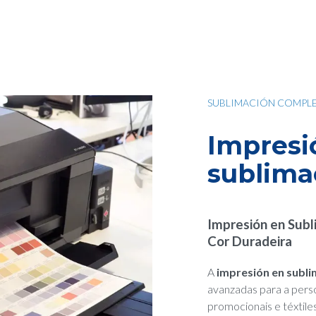
SUBLIMACIÓN COMPL
Impresi
sublima
Impresión en Subli
Cor Duradeira
A
impresión en subli
avanzadas para a pers
promocionais e téxtile