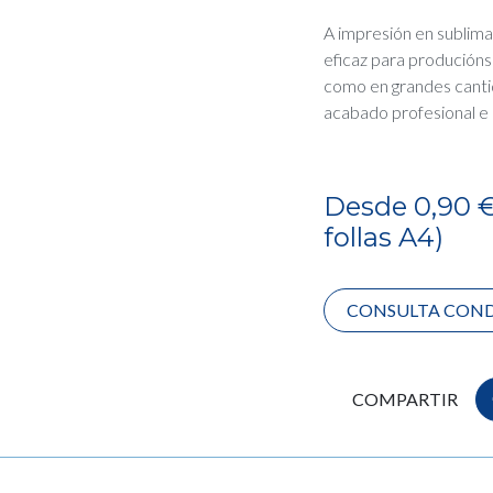
A impresión en sublima
eficaz para producións
como en grandes cant
acabado profesional e 
Desde 0,90 €
follas A4)
CONSULTA COND
COMPARTIR