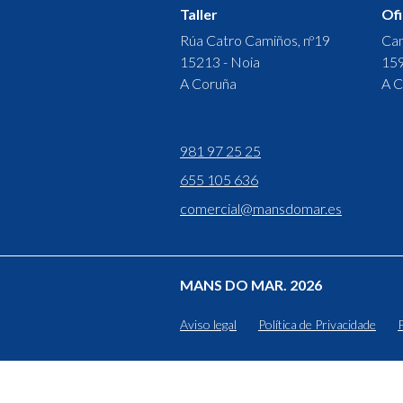
Taller
Ofi
Rúa Catro Camiños, nº19
Cam
15213 - Noia
159
A Coruña
A C
981 97 25 25
655 105 636
comercial@mansdomar.es
MANS DO MAR. 2026
Aviso legal
Política de Privacidade
P