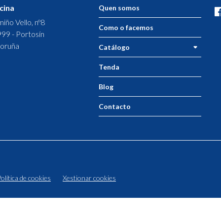
cina
Quen somos
iño Vello, nº8
Como o facemos
99 - Portosín
oruña
Catálogo
Tenda
Blog
Contacto
olítica de cookies
Xestionar cookies