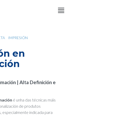
ETA
IMPRESIÓN
ón en
ción
mación | Alta Definición e
mación
é unha das técnicas máis
onalización de produtos
s, especialmente indicada para