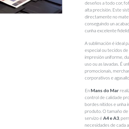
deseños a todo cor, fo
alta precisión. Este si
directamente no mater
conseguindo un acabad
cunha excelente fideli
A sublimación é ideal 
especial ou tecidos de
impresión uniforme, du
uso ou as lavadas. É u
promocionais, merchand
corporativos e agasall
En
Mans do Mar
real
control de calidade pr
bordes nítidos e unha 
produto. O tamaño de 
servizo é
A4 e A3
, per
necesidades de cada ar