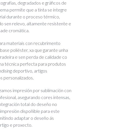
tografías, degradados e gráficos de
stema permite que a tinta se integre
ial durante o proceso térmico,
o sen relevo, altamente resistente e
dade cromática.
para materiais con recubrimento
 base poliéster, xa que garante unha
radeira e sen perda de calidade co
nha técnica perfecta para produtos
ising deportivo, artigos
os personalizados.
izamos impresión por sublimación con
ofesional, asegurando cores intensas,
integración total do deseño no
impresión dispoñible para este
mitindo adaptar o deseño ás
tigo e proxecto.