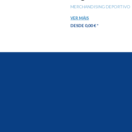
MERCHANDISING DEPORTIVO
FESTAS E EVENTOS
AGASALL
VER MÁIS
DESDE 0,00 € *